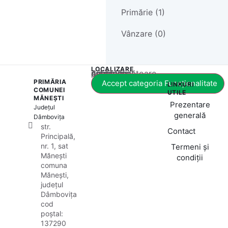
Primărie (1)
Vânzare (0)
LOCALIZARE
Acest conținut este blocat până când acceptați categoria corespunzătoare de cookie-uri.
PRIMĂRIA
Accept categoria Funcționalitate
LINKURI
COMUNEI
UTILE
MĂNEȘTI
Prezentare
Județul
generală
Dâmbovița
str.
Contact
Principală,
nr. 1, sat
Termeni și
Mănești
condiții
comuna
Mănești,
județul
Dâmbovița
cod
poștal:
137290