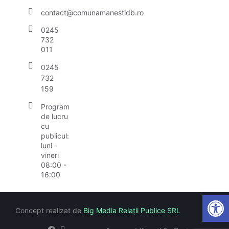
contact@comunamanestidb.ro
0245
732
011
0245
732
159
Program
de lucru
cu
publicul:
luni -
vineri
08:00 -
16:00
Open
Concept realizat de
Big Media Relații Publice SRL