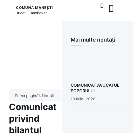
COMUNA MĂNEȘTI
Județul
Dâmbovița
și serviciile publice
Mai multe noutăți
COMUNICAT AVOCATUL
POPORULUI
Prima pagină
Noutăți
10 Iulie, 2026
Comunicat
privind
bilanțul