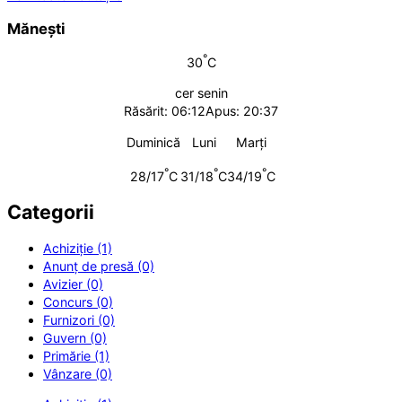
Mănești
°
30
C
cer senin
Răsărit: 06:12
Apus: 20:37
Duminică
Luni
Marți
°
°
°
28/17
C
31/18
C
34/19
C
Categorii
Achiziție (1)
Anunț de presă (0)
Avizier (0)
Concurs (0)
Furnizori (0)
Guvern (0)
Primărie (1)
Vânzare (0)