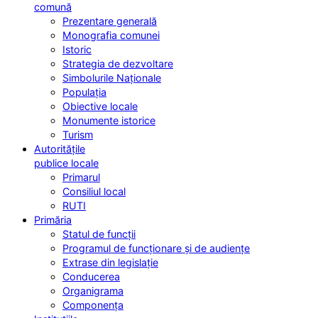
comună
Prezentare generală
Monografia comunei
Istoric
Strategia de dezvoltare
Simbolurile Naționale
Populația
Obiective locale
Monumente istorice
Turism
Autoritățile
publice locale
Primarul
Consiliul local
RUTI
Primăria
Statul de funcții
Programul de funcționare și de audiențe
Extrase din legislație
Conducerea
Organigrama
Componența