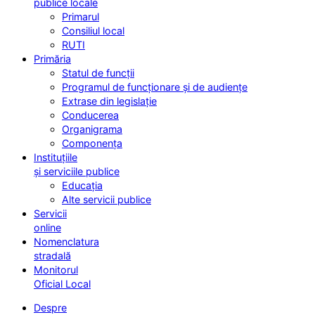
publice locale
Primarul
Consiliul local
RUTI
Primăria
Statul de funcții
Programul de funcționare și de audiențe
Extrase din legislație
Conducerea
Organigrama
Componența
Instituțiile
și serviciile publice
Educația
Alte servicii publice
Servicii
online
Nomenclatura
stradală
Monitorul
Oficial Local
Despre