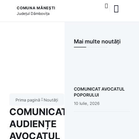
COMUNA MĂNEȘTI
Județul
Dâmbovița
și serviciile publice
Mai multe noutăți
COMUNICAT AVOCATUL
POPORULUI
Prima pagină
Noutăți
10 Iulie, 2026
COMUNICAT
AUDIENȚE
AVOCATUL