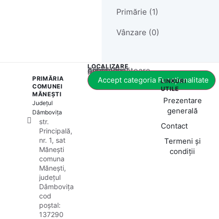
Primărie (1)
Vânzare (0)
LOCALIZARE
Acest conținut este blocat până când acceptați categoria corespunzătoare de cookie-uri.
PRIMĂRIA
Accept categoria Funcționalitate
LINKURI
COMUNEI
UTILE
MĂNEȘTI
Prezentare
Județul
generală
Dâmbovița
str.
Contact
Principală,
nr. 1, sat
Termeni și
Mănești
condiții
comuna
Mănești,
județul
Dâmbovița
cod
poștal:
137290