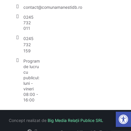
contact@comunamanestidb.ro
0245
732
011
0245
732
159
Program
de lucru
cu
publicul:
luni -
vineri
08:00 -
16:00
Open
Concept realizat de
Big Media Relații Publice SRL