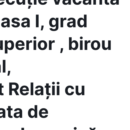
lasa I, grad
perior , birou
l,
Relații cu
ata de