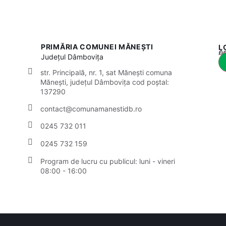
PRIMĂRIA COMUNEI MĂNEȘTI
L
Acest
Județul
Dâmbovița
str. Principală, nr. 1, sat Mănești comuna
Mănești, județul Dâmbovița cod poștal:
137290
contact@comunamanestidb.ro
0245 732 011
0245 732 159
Program de lucru cu publicul:
luni - vineri
08:00 - 16:00