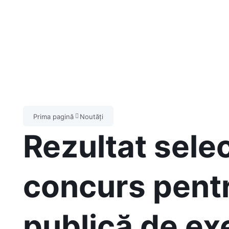
Prima pagină
Noutăți
Rezultat sele
concurs pentr
publică de ex