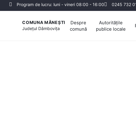
Program de lucru: luni - vineri 08:00 - 16:00
0245 732 0
Despre
Autoritățile
COMUNA MĂNEȘTI
Județul
Dâmbovița
comună
publice locale