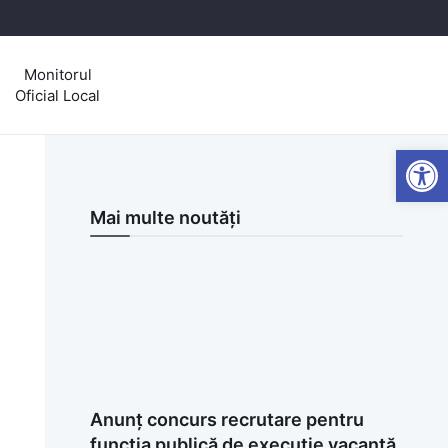
Monitorul
Oficial Local
Open
Mai multe noutăți
Anunț concurs recrutare pentru
funcția publică de execuție vacantă