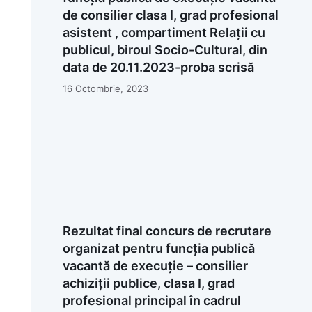
de consilier clasa I, grad profesional
asistent , compartiment Relații cu
publicul, biroul Socio-Cultural, din
data de 20.11.2023-proba scrisă
16 Octombrie, 2023
Rezultat final concurs de recrutare
organizat pentru funcția publică
vacantă de execuție – consilier
achiziții publice, clasa I, grad
profesional principal în cadrul