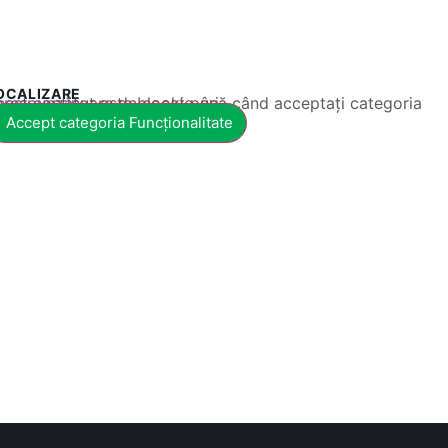
OCALIZARE
 conținut este blocat până când acceptați categoria corespunzătoare de cookie-uri.
Accept categoria Funcționalitate