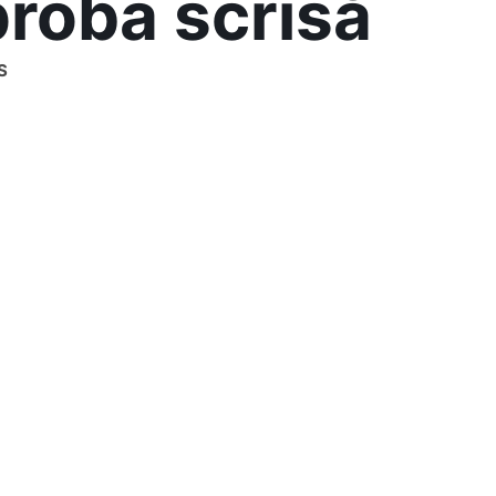
roba scrisă
S