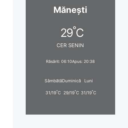
Mănești
°
29
C
CER SENIN
Răsărit: 06:10
Apus: 20:38
Sâmbătă
Duminică
Luni
°
°
°
31/19
C
29/19
C
31/19
C