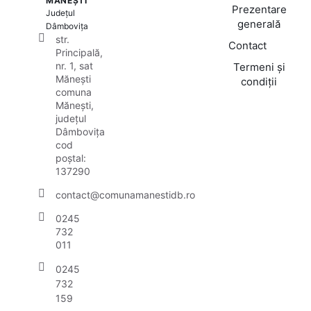
MĂNEȘTI
Prezentare
Județul
generală
Dâmbovița
str.
Contact
Principală,
nr. 1, sat
Termeni și
Mănești
condiții
comuna
Mănești,
județul
Dâmbovița
cod
poștal:
137290
contact@comunamanestidb.ro
0245
732
011
0245
732
159