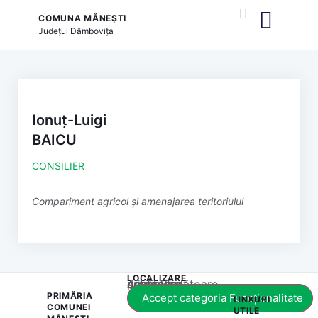
COMUNA MĂNEȘTI
Județul
Dâmbovița
și serviciile publice
Ionuț-Luigi
BAICU
CONSILIER
Compariment agricol și amenajarea teritoriului
LOCALIZARE
Acest conținut este blocat până când acceptați categoria corespunzătoare de cookie-uri.
PRIMĂRIA
Accept categoria Funcționalitate
LINKURI
COMUNEI
UTILE