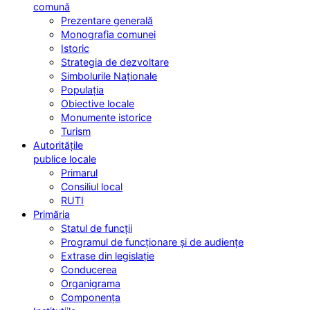
comună
Prezentare generală
Monografia comunei
Istoric
Strategia de dezvoltare
Simbolurile Naționale
Populația
Obiective locale
Monumente istorice
Turism
Autoritățile
publice locale
Primarul
Consiliul local
RUTI
Primăria
Statul de funcții
Programul de funcționare și de audiențe
Extrase din legislație
Conducerea
Organigrama
Componența