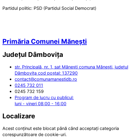
Partidul politic:
PSD (Partidul Social Democrat)
Primăria Comunei Mănești
Județul
Dâmbovița
str. Principală, nr. 1, sat Mănești comuna Mănești, județul
Dâmbovița cod poștal: 137290
contact@comunamanestidb.ro
0245 732 011
0245 732 159
Program de lucru cu publicul:
luni - vineri 08:00 - 16:00
Localizare
Acest conținut este blocat până când acceptați categoria
corespunzătoare de cookie-uri.