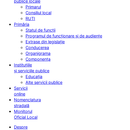
publice locale
Primarul
Consiliul local
RUTI
Primăria
Statul de funcții
Programul de funcționare și de audiențe
Extrase din legislație
Conducerea
Organigrama
Componența
Instituțiile
și serviciile publice
Educația
Alte servicii publice
Servicii
online
Nomenclatura
stradală
Monitorul
Oficial Local
Despre