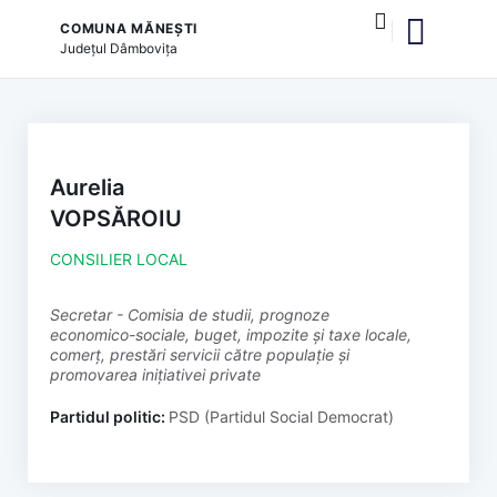
COMUNA MĂNEȘTI
Județul
Dâmbovița
și serviciile publice
Aurelia
VOPSĂROIU
CONSILIER LOCAL
secretar - Comisia de studii, prognoze
economico-sociale, buget, impozite și taxe locale,
comerț, prestări servicii către populație și
promovarea inițiativei private
Partidul politic:
PSD (Partidul Social Democrat)