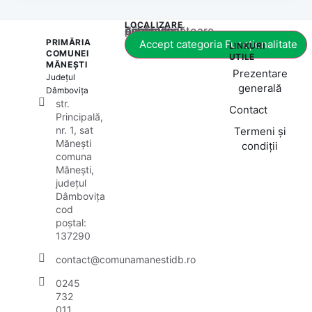
LOCALIZARE
Acest conținut este blocat până când acceptați categoria corespunzătoare de cookie-uri.
PRIMĂRIA
Accept categoria Funcționalitate
LINKURI
COMUNEI
UTILE
MĂNEȘTI
Prezentare
Județul
generală
Dâmbovița
str.
Contact
Principală,
nr. 1, sat
Termeni și
Mănești
condiții
comuna
Mănești,
județul
Dâmbovița
cod
poștal:
137290
contact@comunamanestidb.ro
0245
732
011